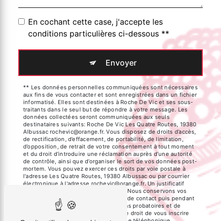
En cochant cette case, j'accepte les
conditions particulières ci-dessous **
Envoyer
** Les données personnelles communiquées sont nécessaires
aux fins de vous contacter et sont enregistrées dans un fichier
informatisé. Elles sont destinées à Roche De Vic et ses sous-
traitants dans le seul but de répondre à votre message. Les
données collectées seront communiquées aux seuls
destinataires suivants: Roche De Vic Les Quatre Routes, 19380
Albussac rochevic@orange.fr. Vous disposez de droits d’accès,
de rectification, d’effacement, de portabilité, de limitation,
d’opposition, de retrait de votre consentement à tout moment
et du droit d’introduire une réclamation auprès d’une autorité
de contrôle, ainsi que d’organiser le sort de vos données post-
mortem. Vous pouvez exercer ces droits par voie postale à
l'adresse Les Quatre Routes, 19380 Albussac ou par courrier
électronique à l'adresse rochevic@orange.fr. Un justificatif
d'identité pourra vous être demandé. Nous conservons vos
données pendant la période de prise de contact puis pendant
la durée de prescription légale aux fins probatoires et de
gestion des contentieux. Vous avez le droit de vous inscrire
sur la liste d'opposition au démarchage téléphonique,