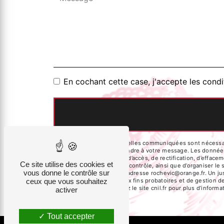
En cochant cette case, j'accepte les condi
** Les données personnelles communiquées sont nécessaires
dans le seul but de répondre à votre message. Les donnée
Vous disposez de droits d’accès, de rectification, d’effacem
Ce site utilise des cookies et
auprès d’une autorité de contrôle, ainsi que d’organiser l
vous donne le contrôle sur
courrier électronique à l'adresse rochevic@orange.fr. Un j
ceux que vous souhaitez
de prescription légale aux fins probatoires et de gestion d
Bloctel.gouv.fr
. Consultez le site cnil.fr pour plus d’informa
activer
Tout accepter