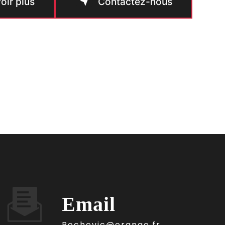
oir plus
Contactez-nous
Email
rochevic@orange.fr