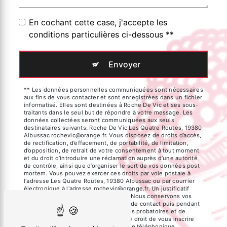
En cochant cette case, j'accepte les
conditions particulières ci-dessous **
Envoyer
** Les données personnelles communiquées sont nécessaires
aux fins de vous contacter et sont enregistrées dans un fichier
informatisé. Elles sont destinées à Roche De Vic et ses sous-
traitants dans le seul but de répondre à votre message. Les
données collectées seront communiquées aux seuls
destinataires suivants: Roche De Vic Les Quatre Routes, 19380
Albussac rochevic@orange.fr. Vous disposez de droits d’accès,
de rectification, d’effacement, de portabilité, de limitation,
d’opposition, de retrait de votre consentement à tout moment
et du droit d’introduire une réclamation auprès d’une autorité
de contrôle, ainsi que d’organiser le sort de vos données post-
mortem. Vous pouvez exercer ces droits par voie postale à
l'adresse Les Quatre Routes, 19380 Albussac ou par courrier
électronique à l'adresse rochevic@orange.fr. Un justificatif
d'identité pourra vous être demandé. Nous conservons vos
données pendant la période de prise de contact puis pendant
la durée de prescription légale aux fins probatoires et de
gestion des contentieux. Vous avez le droit de vous inscrire
sur la liste d'opposition au démarchage téléphonique,