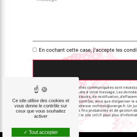
En cochant cette case, j'accepte les condi
** Les données personnelles communiquées sont nécessaires
dans le seul but de répondre à votre message. Les donnée
Vous disposez de droits d’accès, de rectification, d’effacem
Ce site utilise des cookies et
auprès d’une autorité de contrôle, ainsi que d’organiser l
vous donne le contrôle sur
courrier électronique à l'adresse rochevic@orange.fr. Un j
ceux que vous souhaitez
de prescription légale aux fins probatoires et de gestion d
Bloctel.gouv.fr
. Consultez le site cnil.fr pour plus d’informa
activer
Tout accepter